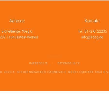
Adresse
Kontakt
Eichelberger Weg 6
Tel.
0172 6122205
232 Taunusstein-Wehen
info@1bcg.de
IMPRESSUM
DATENSCHUTZ
©
2026
1. BLEIDENSTADTER CARNEVALS GESELLSCHAFT 1953 E.V