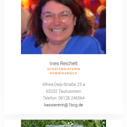
Ines Reichelt
SCHATZMEISTERIN
KOMMISARISCH
Alfred-Delp-Straße 25 a
65232 Taunusstein
Telefon: 06128 246564
kassiererin@1bcg.de