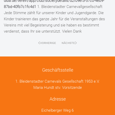
diba.de/verein/app/club/societydetails/d2f09ef3-57c0-4eb9-
87bd-40fb7c1fc4d1
1. Bleidenstadter Carnevallgesellschaft
Jede Stimme zählt für unserer Kinder und Jugendgarde. Die
Kinder trainieren das ganze Jahr für die Veranstaltungen des
Vereins mit viel Begeisterung und sie haben es bestimmt
verdienst, dass Ihr sie unterstützt. Vielen Dank
VORHERIGE
NÄCHSTE
Geschäftsstelle
1. Bleidenstadter Carnevals Gesellschaft 1953 e.V.
Maria Hundt stv. Vorsitzende
Adresse
Eichelberger Weg 6