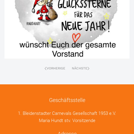
VORHERIGE
NÄCHSTE
Geschäftsstelle
1. Bleidenstadter Carnevals Gesellschaft 1953 e.V.
Maria Hundt stv. Vorsitzende
Adresse