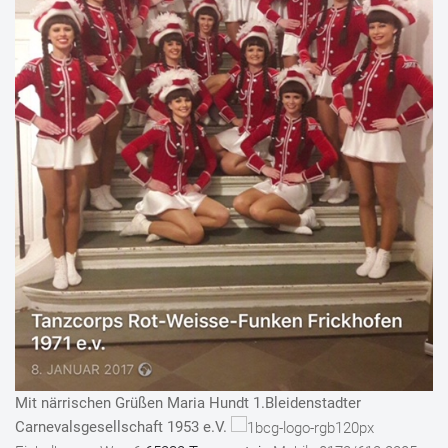
Mit närrischen Grüßen
Maria Hundt
1.Bleidenstadter
Carnevalsgesellschaft 1953 e.V.