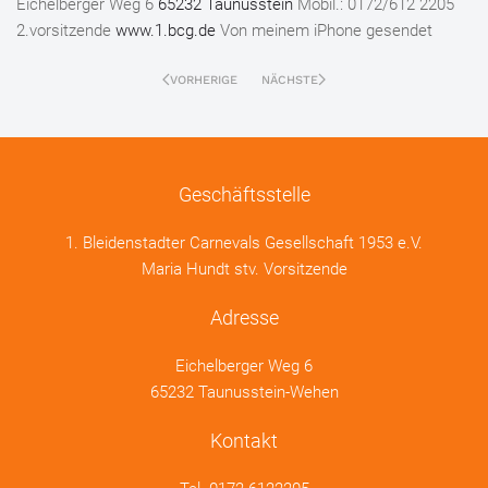
Eichelberger Weg 6
65232 Taunusstein
Mobil.: 0172/612 2205
2.vorsitzende
www.1.bcg.de
Von meinem iPhone gesendet
VORHERIGE
NÄCHSTE
Geschäftsstelle
1. Bleidenstadter Carnevals Gesellschaft 1953 e.V.
Maria Hundt stv. Vorsitzende
Adresse
Eichelberger Weg 6
65232 Taunusstein-Wehen
Kontakt