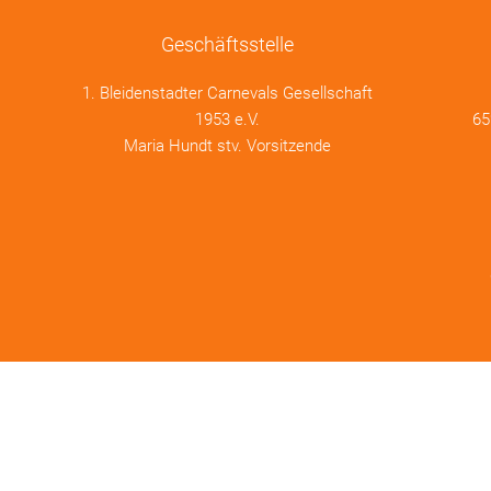
Geschäftsstelle
1. Bleidenstadter Carnevals Gesellschaft
1953 e.V.
65
Maria Hundt stv. Vorsitzende