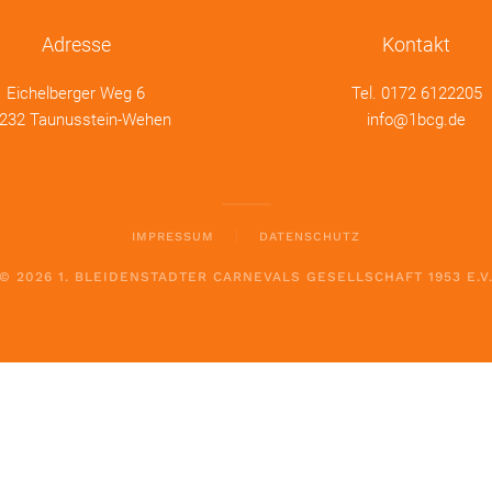
Adresse
Kontakt
Eichelberger Weg 6
Tel.
0172 6122205
232 Taunusstein-Wehen
info@1bcg.de
IMPRESSUM
DATENSCHUTZ
©
2026
1. BLEIDENSTADTER CARNEVALS GESELLSCHAFT 1953 E.V