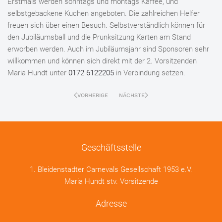
Erstmals werden sonntags und montags Kaffee, und
selbstgebackene Kuchen angeboten. Die zahlreichen Helfer
freuen sich über einen Besuch. Selbstverständlich können für
den Jubiläumsball und die Prunksitzung Karten am Stand
erworben werden. Auch im Jubiläumsjahr sind Sponsoren sehr
willkommen und können sich direkt mit der 2. Vorsitzenden
Maria Hundt unter
0172 6122205
in Verbindung setzen.
VORHERIGE
NÄCHSTE
Geschäftsstelle
1. Bleidenstadter Carnevals Gesellschaft 1953 e.V.
Maria Hundt stv. Vorsitzende
Adresse