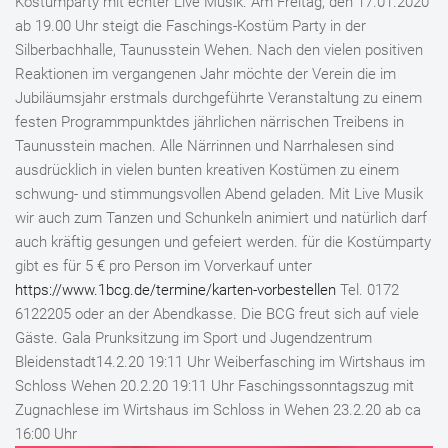
Kostümparty mit echter Live Musik. Am Freitag, den 17.01.2020
ab 19.00 Uhr steigt die Faschings-Kostüm Party in der
Silberbachhalle, Taunusstein Wehen. Nach den vielen positiven
Reaktionen im vergangenen Jahr möchte der Verein die im
Jubiläumsjahr erstmals durchgeführte Veranstaltung zu einem
festen Programmpunktdes jährlichen närrischen Treibens in
Taunusstein machen. Alle Närrinnen und Narrhalesen sind
ausdrücklich in vielen bunten kreativen Kostümen zu einem
schwung- und stimmungsvollen Abend geladen. Mit Live Musik
wir auch zum Tanzen und Schunkeln animiert und natürlich darf
auch kräftig gesungen und gefeiert werden. für die Kostümparty
gibt es für 5 € pro Person im Vorverkauf unter
https://www.1bcg.de/termine/karten-vorbestellen
Tel. 0172
6122205 oder an der Abendkasse. Die BCG freut sich auf viele
Gäste. Gala Prunksitzung im Sport und Jugendzentrum
Bleidenstadt14.2.20 19:11 Uhr Weiberfasching im Wirtshaus im
Schloss Wehen 20.2.20 19:11 Uhr Faschingssonntagszug mit
Zugnachlese im Wirtshaus im Schloss in Wehen 23.2.20 ab ca
16:00 Uhr