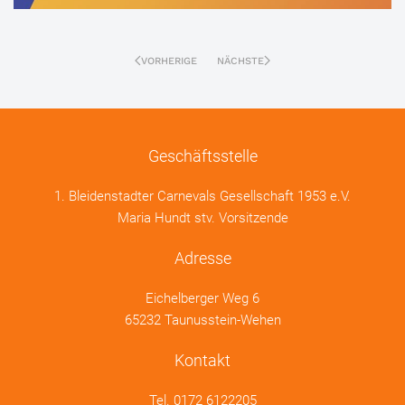
VORHERIGE
NÄCHSTE
Geschäftsstelle
1. Bleidenstadter Carnevals Gesellschaft 1953 e.V.
Maria Hundt stv. Vorsitzende
Adresse
Eichelberger Weg 6
65232 Taunusstein-Wehen
Kontakt
Tel.
0172 6122205