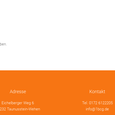
ben.
Adresse
Kontakt
Eichelberger Weg 6
Tel.
0172 6122205
232 Taunusstein-Wehen
info@1bcg.de