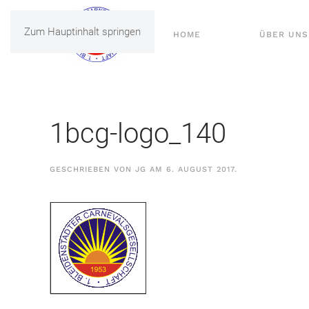
Zum Hauptinhalt springen
HOME
ÜBER UNS
1bcg-logo_140
GESCHRIEBEN VON
JG
AM
6. AUGUST 2017
.