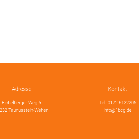
Adresse
Kontakt
Eichelberger Weg 6
Tel.
0172 6122205
232 Taunusstein-Wehen
info@1bcg.de