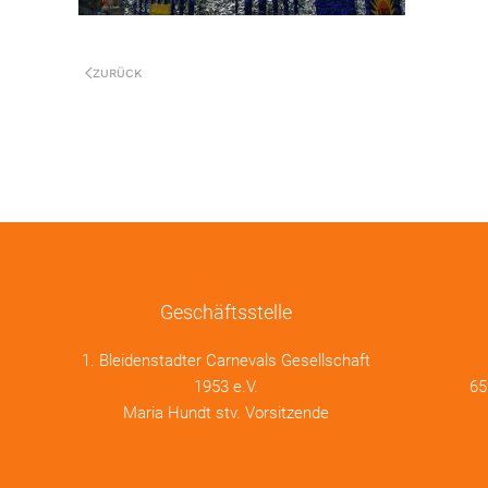
ZURÜCK
Geschäftsstelle
1. Bleidenstadter Carnevals Gesellschaft
1953 e.V.
65
Maria Hundt stv. Vorsitzende