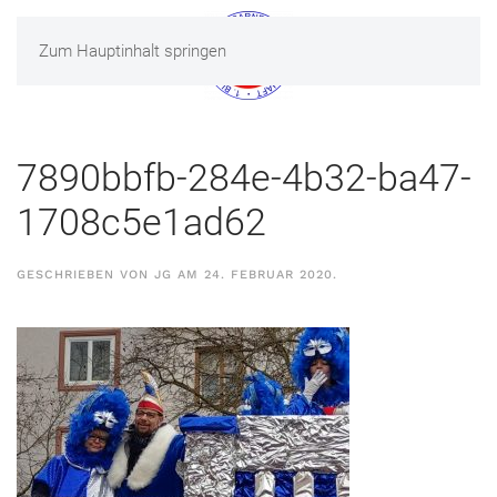
Zum Hauptinhalt springen
MENÜ
7890bbfb-284e-4b32-ba47-
1708c5e1ad62
GESCHRIEBEN VON
JG
AM
24. FEBRUAR 2020
.