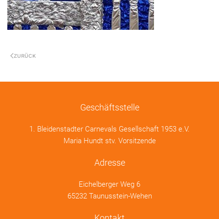
ZURÜCK
Geschäftsstelle
1. Bleidenstadter Carnevals Gesellschaft 1953 e.V.
Maria Hundt stv. Vorsitzende
Adresse
Eichelberger Weg 6
65232 Taunusstein-Wehen
Kontakt