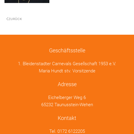
ZURÜCK
Geschäftsstelle
1. Bleidenstadter Carnevals Gesellschaft 1953 e.V.
Maria Hundt stv. Vorsitzende
Adresse
Eichelberger Weg 6
65232 Taunusstein-Wehen
Kontakt
Tel.
0172 6122205