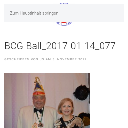
Zum Hauptinhalt springen
MENÜ
BCG-Ball_2017-01-14_077
GESCHRIEBEN VON
JG
AM
3. NOVEMBER 2022
.