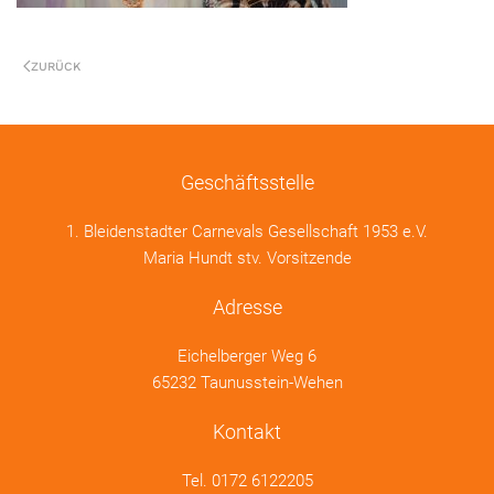
ZURÜCK
Geschäftsstelle
1. Bleidenstadter Carnevals Gesellschaft 1953 e.V.
Maria Hundt stv. Vorsitzende
Adresse
Eichelberger Weg 6
65232 Taunusstein-Wehen
Kontakt
Tel.
0172 6122205