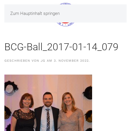
Zum Hauptinhalt springen
MENÜ
BCG-Ball_2017-01-14_079
GESCHRIEBEN VON
JG
AM
3. NOVEMBER 2022
.