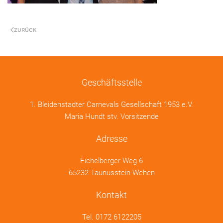
ZURÜCK
Geschäftsstelle
1. Bleidenstadter Carnevals Gesellschaft 1953 e.V.
Maria Hundt stv. Vorsitzende
Adresse
Eichelberger Weg 6
65232 Taunusstein-Wehen
Kontakt
Tel.
0172 6122205