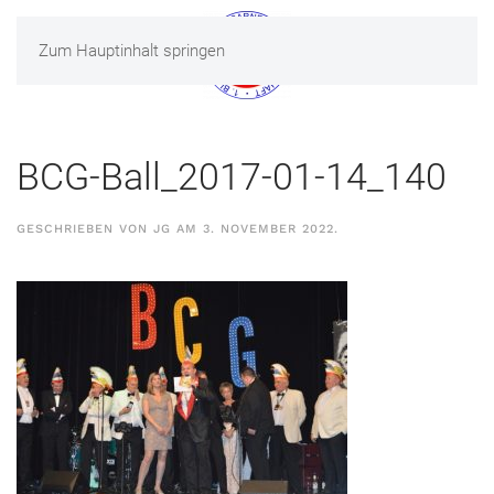
Zum Hauptinhalt springen
MENÜ
BCG-Ball_2017-01-14_140
GESCHRIEBEN VON
JG
AM
3. NOVEMBER 2022
.