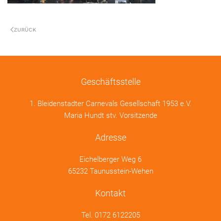
ZURÜCK
Geschäftsstelle
1. Bleidenstadter Carnevals Gesellschaft 1953 e.V.
Maria Hundt stv. Vorsitzende
Adresse
Eichelberger Weg 6
65232 Taunusstein-Wehen
Kontakt
Tel.
0172 6122205