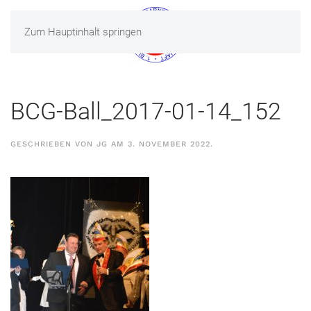
Zum Hauptinhalt springen
MENÜ
BCG-Ball_2017-01-14_152
GESCHRIEBEN VON
JG
AM
3. NOVEMBER 2022
.