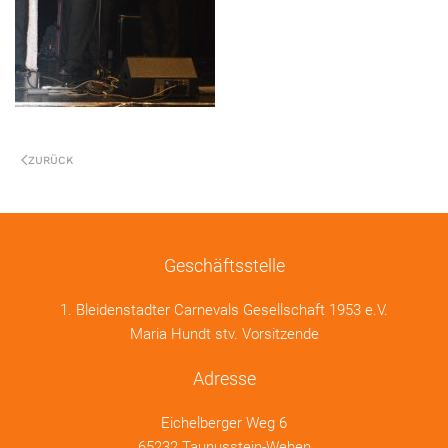
ZURÜCK
Geschäftsstelle
1. Bleidenstadter Carnevals Gesellschaft 1953 e.V.
Maria Hundt stv. Vorsitzende
Adresse
Eichelberger Weg 6
65232 Taunusstein-Wehen