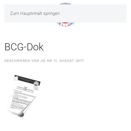
Zum Hauptinhalt springen
MENÜ
BCG-Dok
GESCHRIEBEN VON
JG
AM
11. AUGUST 2017
.