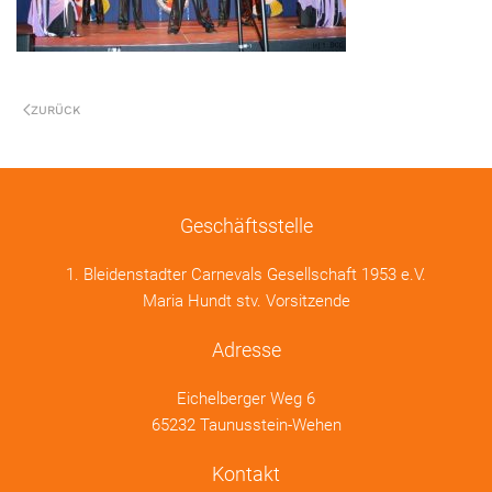
ZURÜCK
Geschäftsstelle
1. Bleidenstadter Carnevals Gesellschaft 1953 e.V.
Maria Hundt stv. Vorsitzende
Adresse
Eichelberger Weg 6
65232 Taunusstein-Wehen
Kontakt