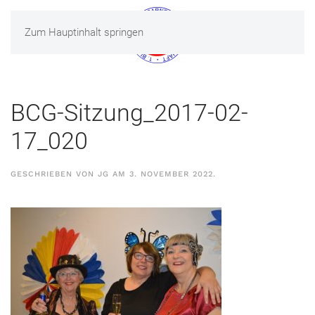
Zum Hauptinhalt springen
MENÜ
BCG-Sitzung_2017-02-
17_020
GESCHRIEBEN VON
JG
AM
3. NOVEMBER 2022
.