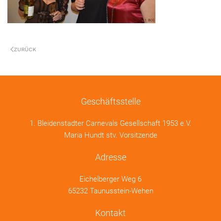
ZURÜCK
Geschäftsstelle
1. Bleidenstadter Carnevals Gesellschaft 1953 e.V.
Maria Hundt stv. Vorsitzende
Adresse
Eichelberger Weg 6
65232 Taunusstein-Wehen
Kontakt