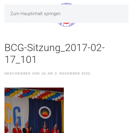
Zum Hauptinhalt springen
MENÜ
BCG-Sitzung_2017-02-
17_101
GESCHRIEBEN VON
JG
AM
3. NOVEMBER 2022
.