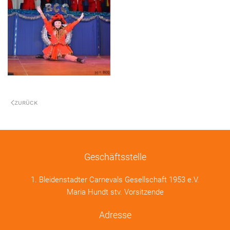
ZURÜCK
Geschäftsstelle
1. Bleidenstadter Carnevals Gesellschaft 1953 e.V.
Maria Hundt stv. Vorsitzende
Adresse