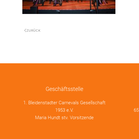
ZURÜCK
Geschäftsstelle
1. Bleidenstadter Carnevals Gesellschaft
1953 e.V.
65
Maria Hundt stv. Vorsitzende