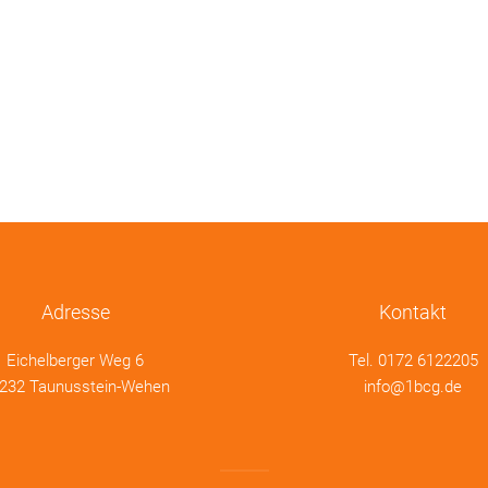
Adresse
Kontakt
Eichelberger Weg 6
Tel.
0172 6122205
232 Taunusstein-Wehen
info@1bcg.de