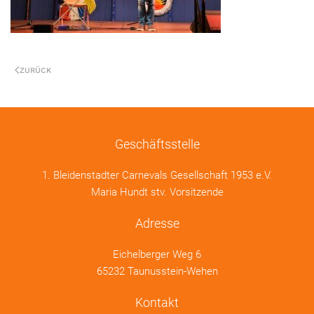
ZURÜCK
Geschäftsstelle
1. Bleidenstadter Carnevals Gesellschaft 1953 e.V.
Maria Hundt stv. Vorsitzende
Adresse
Eichelberger Weg 6
65232 Taunusstein-Wehen
Kontakt