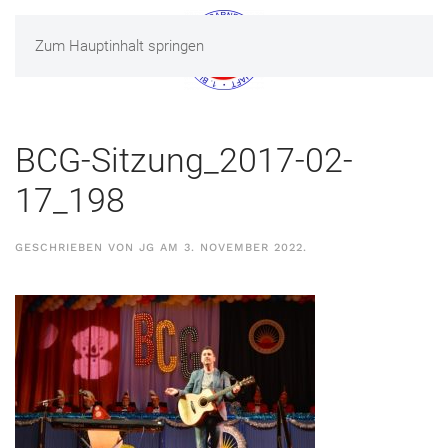
Zum Hauptinhalt springen
MENÜ
BCG-Sitzung_2017-02-
17_198
GESCHRIEBEN VON
JG
AM
3. NOVEMBER 2022
.