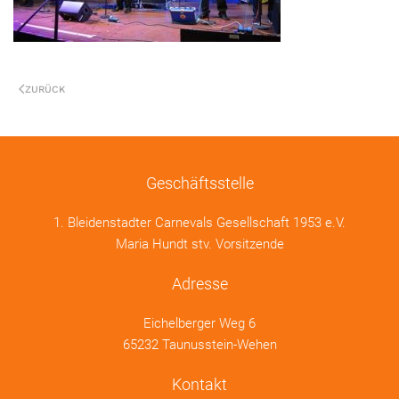
ZURÜCK
Geschäftsstelle
1. Bleidenstadter Carnevals Gesellschaft 1953 e.V.
Maria Hundt stv. Vorsitzende
Adresse
Eichelberger Weg 6
65232 Taunusstein-Wehen
Kontakt