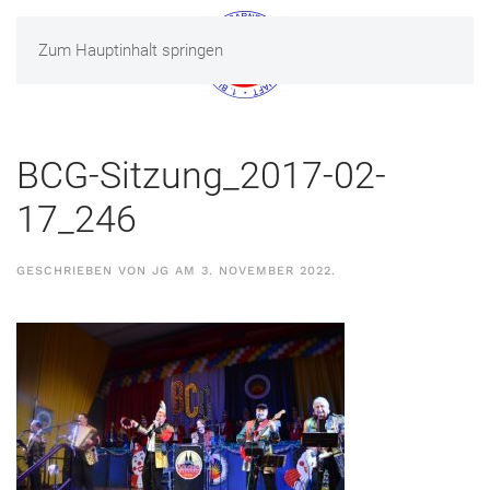
Zum Hauptinhalt springen
MENÜ
BCG-Sitzung_2017-02-
17_246
GESCHRIEBEN VON
JG
AM
3. NOVEMBER 2022
.