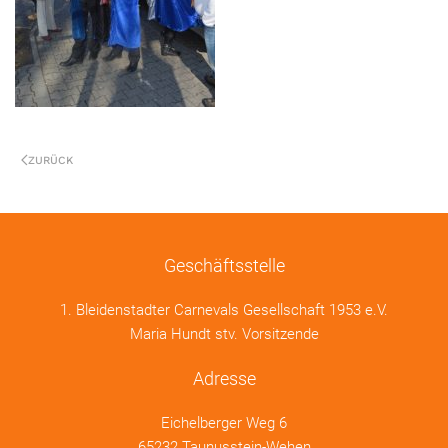
ZURÜCK
Geschäftsstelle
1. Bleidenstadter Carnevals Gesellschaft 1953 e.V.
Maria Hundt stv. Vorsitzende
Adresse
Eichelberger Weg 6
65232 Taunusstein-Wehen