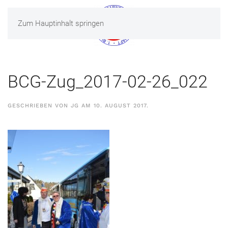
Zum Hauptinhalt springen
MENÜ
BCG-Zug_2017-02-26_022
GESCHRIEBEN VON
JG
AM
10. AUGUST 2017
.