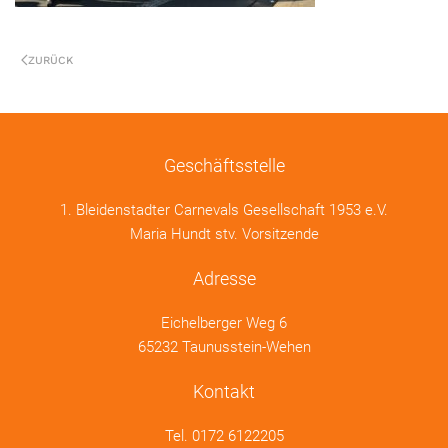
ZURÜCK
Geschäftsstelle
1. Bleidenstadter Carnevals Gesellschaft 1953 e.V.
Maria Hundt stv. Vorsitzende
Adresse
Eichelberger Weg 6
65232 Taunusstein-Wehen
Kontakt
Tel.
0172 6122205