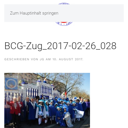
Zum Hauptinhalt springen
MENÜ
BCG-Zug_2017-02-26_028
GESCHRIEBEN VON
JG
AM
10. AUGUST 2017
.