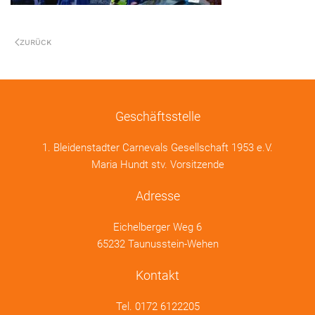
ZURÜCK
Geschäftsstelle
1. Bleidenstadter Carnevals Gesellschaft 1953 e.V.
Maria Hundt stv. Vorsitzende
Adresse
Eichelberger Weg 6
65232 Taunusstein-Wehen
Kontakt
Tel.
0172 6122205