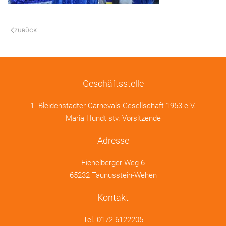
ZURÜCK
Geschäftsstelle
1. Bleidenstadter Carnevals Gesellschaft 1953 e.V.
Maria Hundt stv. Vorsitzende
Adresse
Eichelberger Weg 6
65232 Taunusstein-Wehen
Kontakt
Tel.
0172 6122205