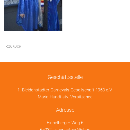
ZURÜCK
Geschäftsstelle
1. Bleidenstadter Carnevals Gesellschaft 1953 e.V.
Maria Hundt stv. Vorsitzende
Adresse
Eichelberger Weg 6
65232 Taunusstein-Wehen