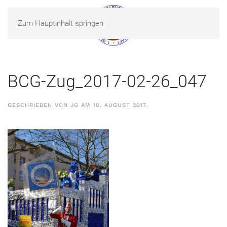
Zum Hauptinhalt springen
MENÜ
BCG-Zug_2017-02-26_047
GESCHRIEBEN VON
JG
AM
10. AUGUST 2017
.