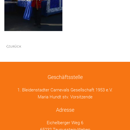
ZURÜCK
Geschäftsstelle
1. Bleidenstadter Carnevals Gesellschaft 1953 e.V.
Maria Hundt stv. Vorsitzende
Adresse
Eichelberger Weg 6
65232 Taunusstein-Wehen