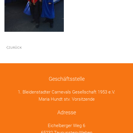
ZURÜCK
Geschäftsstelle
1. Bleidenstadter Carnevals Gesellschaft 1953 e.V.
Maria Hundt stv. Vorsitzende
Adresse
Eichelberger Weg 6
65232 Taunusstein-Wehen