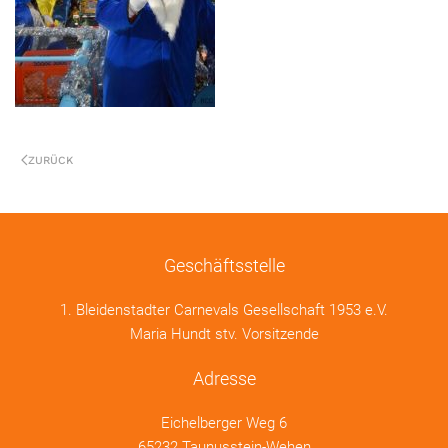
ZURÜCK
Geschäftsstelle
1. Bleidenstadter Carnevals Gesellschaft 1953 e.V.
Maria Hundt stv. Vorsitzende
Adresse
Eichelberger Weg 6
65232 Taunusstein-Wehen