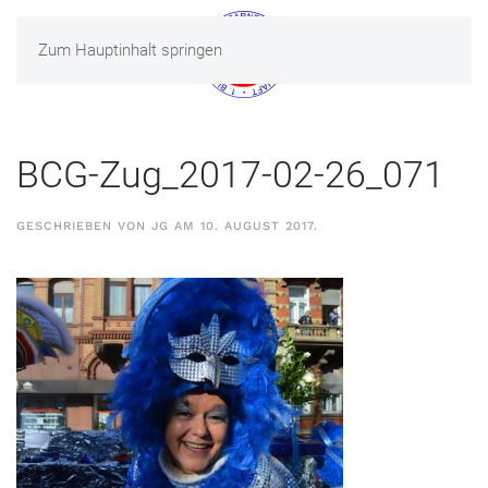
Zum Hauptinhalt springen
MENÜ
BCG-Zug_2017-02-26_071
GESCHRIEBEN VON
JG
AM
10. AUGUST 2017
.