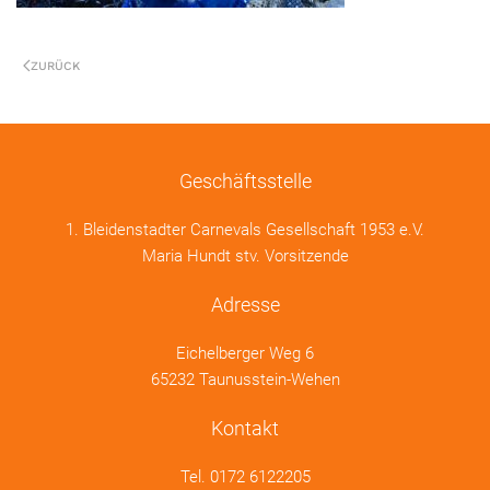
ZURÜCK
Geschäftsstelle
1. Bleidenstadter Carnevals Gesellschaft 1953 e.V.
Maria Hundt stv. Vorsitzende
Adresse
Eichelberger Weg 6
65232 Taunusstein-Wehen
Kontakt
Tel.
0172 6122205