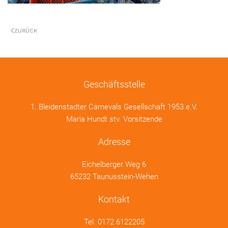
ZURÜCK
Geschäftsstelle
1. Bleidenstadter Carnevals Gesellschaft 1953 e.V.
Maria Hundt stv. Vorsitzende
Adresse
Eichelberger Weg 6
65232 Taunusstein-Wehen
Kontakt
Tel.
0172 6122205