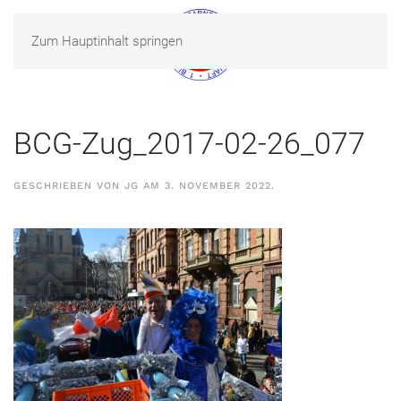
Zum Hauptinhalt springen
MENÜ
BCG-Zug_2017-02-26_077
GESCHRIEBEN VON
JG
AM
3. NOVEMBER 2022
.