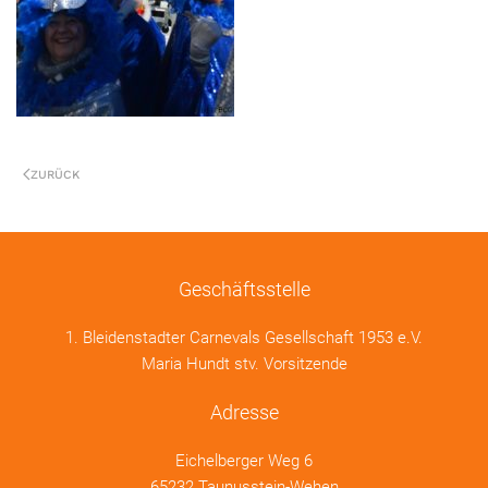
ZURÜCK
Geschäftsstelle
1. Bleidenstadter Carnevals Gesellschaft 1953 e.V.
Maria Hundt stv. Vorsitzende
Adresse
Eichelberger Weg 6
65232 Taunusstein-Wehen