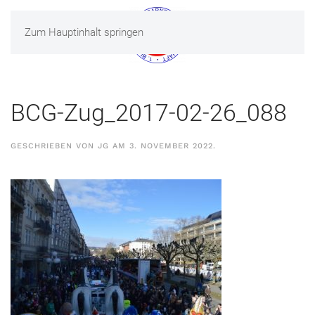
Zum Hauptinhalt springen
MENÜ
BCG-Zug_2017-02-26_088
GESCHRIEBEN VON
JG
AM
3. NOVEMBER 2022
.