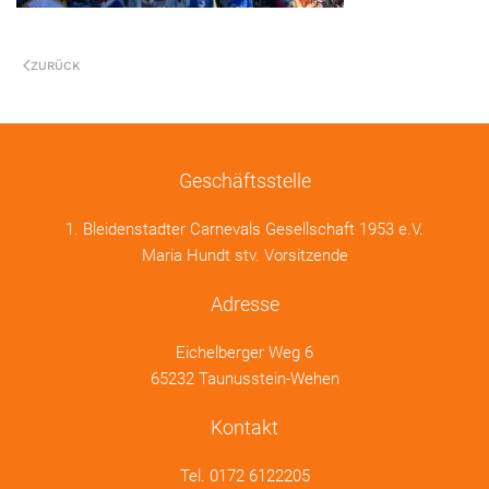
ZURÜCK
Geschäftsstelle
1. Bleidenstadter Carnevals Gesellschaft 1953 e.V.
Maria Hundt stv. Vorsitzende
Adresse
Eichelberger Weg 6
65232 Taunusstein-Wehen
Kontakt
Tel.
0172 6122205