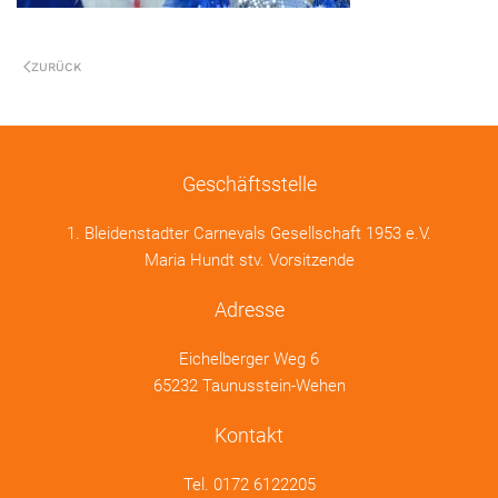
ZURÜCK
Geschäftsstelle
1. Bleidenstadter Carnevals Gesellschaft 1953 e.V.
Maria Hundt stv. Vorsitzende
Adresse
Eichelberger Weg 6
65232 Taunusstein-Wehen
Kontakt
Tel.
0172 6122205