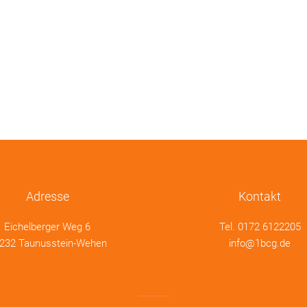
Adresse
Kontakt
Eichelberger Weg 6
Tel.
0172 6122205
232 Taunusstein-Wehen
info@1bcg.de