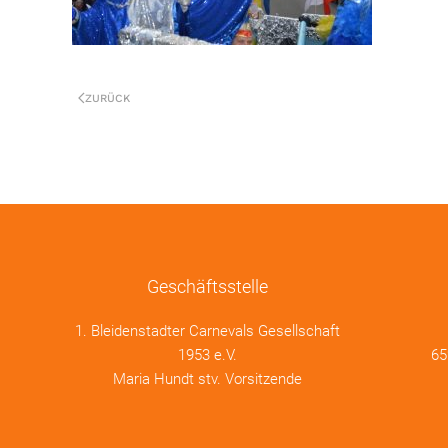
ZURÜCK
Geschäftsstelle
1. Bleidenstadter Carnevals Gesellschaft
1953 e.V.
65
Maria Hundt stv. Vorsitzende