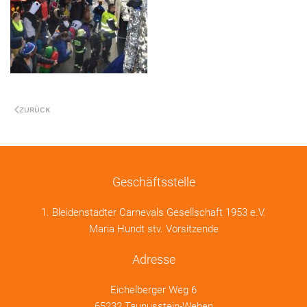
ZURÜCK
Geschäftsstelle
1. Bleidenstadter Carnevals Gesellschaft 1953 e.V.
Maria Hundt stv. Vorsitzende
Adresse
Eichelberger Weg 6
65232 Taunusstein-Wehen