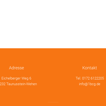
Adresse
Kontakt
Eichelberger Weg 6
Tel.
0172 6122205
232 Taunusstein-Wehen
info@1bcg.de