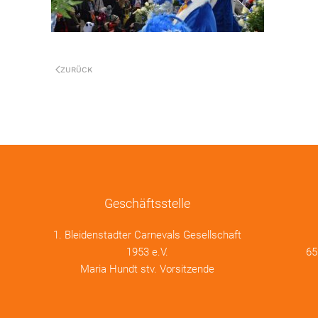
ZURÜCK
Geschäftsstelle
1. Bleidenstadter Carnevals Gesellschaft
1953 e.V.
65
Maria Hundt stv. Vorsitzende