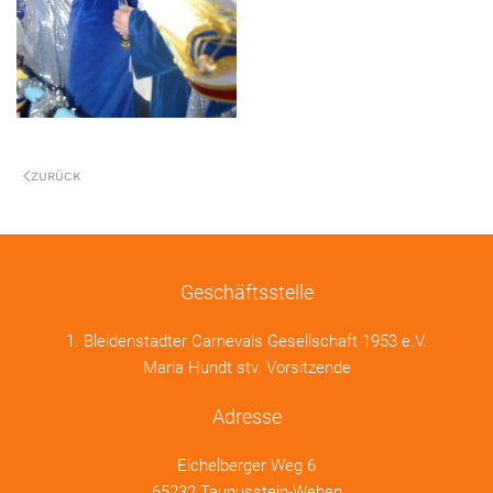
ZURÜCK
Geschäftsstelle
1. Bleidenstadter Carnevals Gesellschaft 1953 e.V.
Maria Hundt stv. Vorsitzende
Adresse
Eichelberger Weg 6
65232 Taunusstein-Wehen