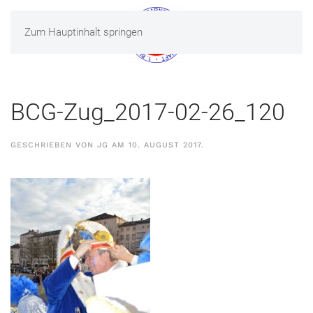
Zum Hauptinhalt springen
MENÜ
BCG-Zug_2017-02-26_120
GESCHRIEBEN VON
JG
AM
10. AUGUST 2017
.