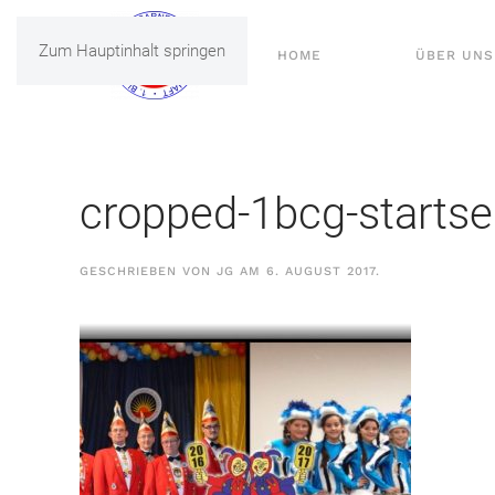
Zum Hauptinhalt springen
HOME
ÜBER UNS
cropped-1bcg-startsei
GESCHRIEBEN VON
JG
AM
6. AUGUST 2017
.