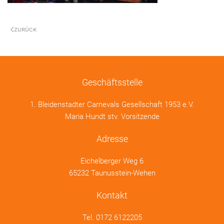
ZURÜCK
Geschäftsstelle
1. Bleidenstadter Carnevals Gesellschaft 1953 e.V.
Maria Hundt stv. Vorsitzende
Adresse
Eichelberger Weg 6
65232 Taunusstein-Wehen
Kontakt
Tel.
0172 6122205