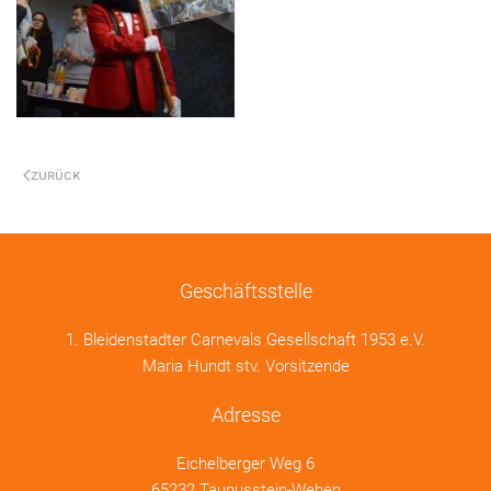
ZURÜCK
Geschäftsstelle
1. Bleidenstadter Carnevals Gesellschaft 1953 e.V.
Maria Hundt stv. Vorsitzende
Adresse
Eichelberger Weg 6
65232 Taunusstein-Wehen