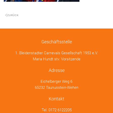
ZURÜCK
Geschäftsstelle
1. Bleidenstadter Carnevals Gesellschaft 1953 e.V.
Maria Hundt stv. Vorsitzende
Adresse
Eichelberger Weg 6
65232 Taunusstein-Wehen
Kontakt
Tel.
0172 6122205