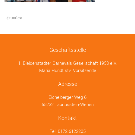
ZURÜCK
Geschäftsstelle
1. Bleidenstadter Carnevals Gesellschaft 1953 e.V.
Maria Hundt stv. Vorsitzende
Adresse
Eichelberger Weg 6
65232 Taunusstein-Wehen
Kontakt
Tel.
0172 6122205