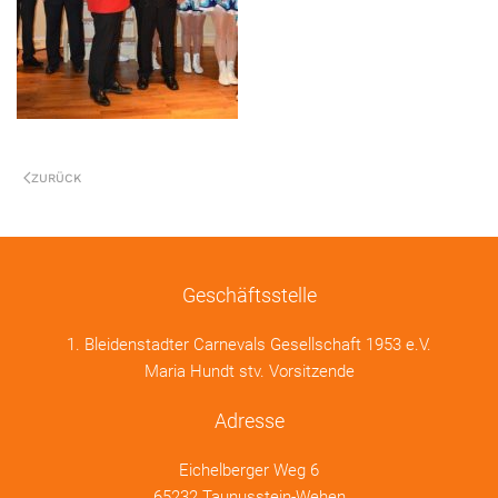
ZURÜCK
Geschäftsstelle
1. Bleidenstadter Carnevals Gesellschaft 1953 e.V.
Maria Hundt stv. Vorsitzende
Adresse
Eichelberger Weg 6
65232 Taunusstein-Wehen