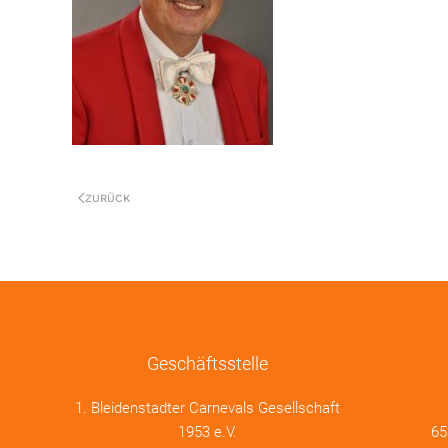
ZURÜCK
Geschäftsstelle
1. Bleidenstadter Carnevals Gesellschaft
1953 e.V.
65