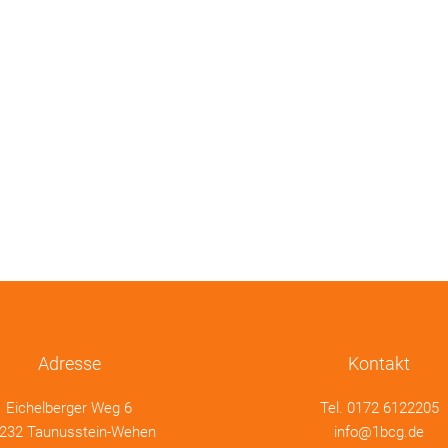
Adresse
Kontakt
Eichelberger Weg 6
Tel.
0172 6122205
232 Taunusstein-Wehen
info@1bcg.de