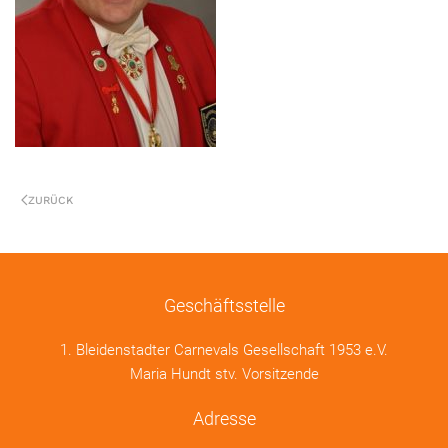
ZURÜCK
Geschäftsstelle
1. Bleidenstadter Carnevals Gesellschaft 1953 e.V.
Maria Hundt stv. Vorsitzende
Adresse