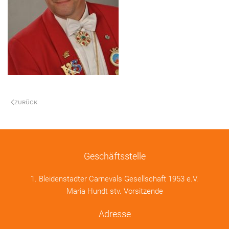
ZURÜCK
Geschäftsstelle
1. Bleidenstadter Carnevals Gesellschaft 1953 e.V.
Maria Hundt stv. Vorsitzende
Adresse